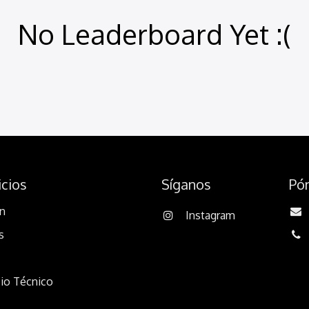
No Leaderboard Yet :(
icios
Síganos
Pó
n
Instagram
s
cio Técnico