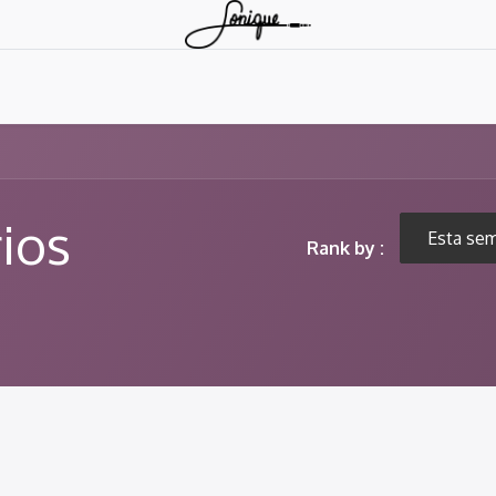
0
s
Contáctenos
Alquiler
Home Party
ios
Esta se
Rank by :